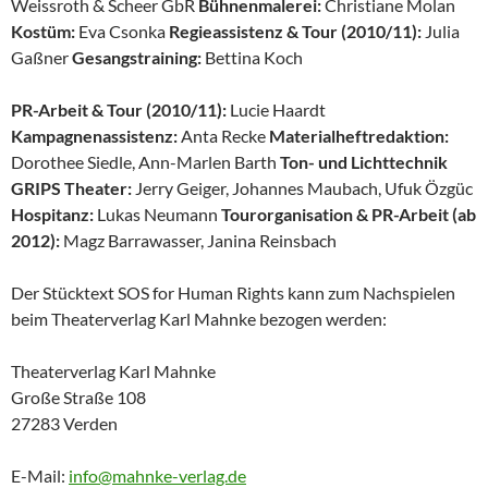
Weissroth & Scheer GbR
Bühnenmalerei:
Christiane Molan
Kostüm:
Eva Csonka
Regieassistenz & Tour (2010/11):
Julia
Gaßner
Gesangstraining:
Bettina Koch
PR-Arbeit & Tour (2010/11):
Lucie Haardt
Kampagnenassistenz:
Anta Recke
Materialheftredaktion:
Dorothee Siedle, Ann-Marlen Barth
Ton- und Lichttechnik
GRIPS Theater:
Jerry Geiger, Johannes Maubach, Ufuk Özgüc
Hospitanz:
Lukas Neumann
Tourorganisation & PR-Arbeit (ab
2012):
Magz Barrawasser, Janina Reinsbach
Der Stücktext SOS for Human Rights kann zum Nachspielen
beim Theaterverlag Karl Mahnke bezogen werden:
Theaterverlag Karl Mahnke
Große Straße 108
27283 Verden
E-Mail:
info@mahnke-verlag.de