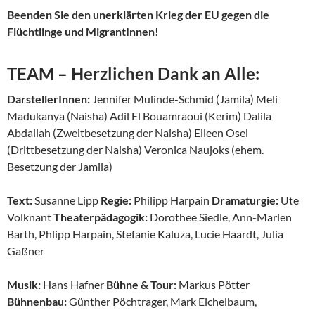
Beenden Sie den unerklärten Krieg der EU gegen die
Flüchtlinge und MigrantInnen!
TEAM – Herzlichen Dank an Alle:
DarstellerInnen:
Jennifer Mulinde-Schmid (Jamila) Meli
Madukanya (Naisha) Adil El Bouamraoui (Kerim) Dalila
Abdallah (Zweitbesetzung der Naisha) Eileen Osei
(Drittbesetzung der Naisha) Veronica Naujoks (ehem.
Besetzung der Jamila)
Text:
Susanne Lipp
Regie:
Philipp Harpain
Dramaturgie:
Ute
Volknant
Theaterpädagogik:
Dorothee Siedle, Ann-Marlen
Barth, Phlipp Harpain, Stefanie Kaluza, Lucie Haardt, Julia
Gaßner
Musik:
Hans Hafner
Bühne & Tour:
Markus Pötter
Bühnenbau:
Günther Pöchtrager, Mark Eichelbaum,